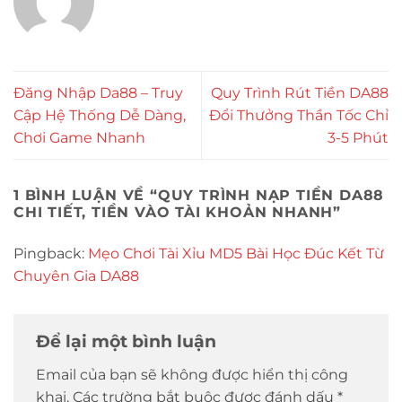
Đăng Nhập Da88 – Truy
Quy Trình Rút Tiền DA88
Cập Hệ Thống Dễ Dàng,
Đổi Thưởng Thần Tốc Chỉ
Chơi Game Nhanh
3-5 Phút
1 BÌNH LUẬN VỀ “
QUY TRÌNH NẠP TIỀN DA88
CHI TIẾT, TIỀN VÀO TÀI KHOẢN NHANH
”
Pingback:
Mẹo Chơi Tài Xỉu MD5 Bài Học Đúc Kết Từ
Chuyên Gia DA88
Để lại một bình luận
Email của bạn sẽ không được hiển thị công
khai.
Các trường bắt buộc được đánh dấu
*