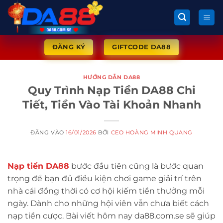
Bỏ
qua
nội
dung
ĐĂNG KÝ
GIFTCODE DA88
HƯỚNG DẪN DA88
Quy Trình Nạp Tiền DA88 Chi
Tiết, Tiền Vào Tài Khoản Nhanh
ĐĂNG VÀO
16/01/2026
BỞI
CEO HOÀNG MINH QUANG
Nạp tiền DA88
bước đầu tiên cũng là bước quan
trọng để bạn đủ điều kiện chơi game giải trí trên
nhà cái đồng thời có cơ hội kiếm tiền thưởng mỗi
ngày. Dành cho những hội viên vẫn chưa biết cách
nạp tiền cược. Bài viết hôm nay da88.com.se sẽ giúp